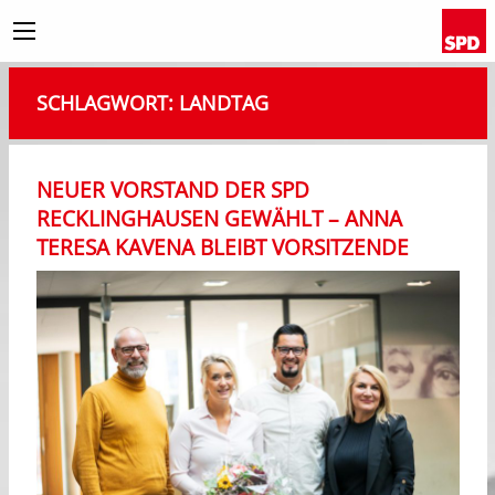
SCHLAGWORT:
LANDTAG
NEUER VORSTAND DER SPD
RECKLINGHAUSEN GEWÄHLT – ANNA
TERESA KAVENA BLEIBT VORSITZENDE