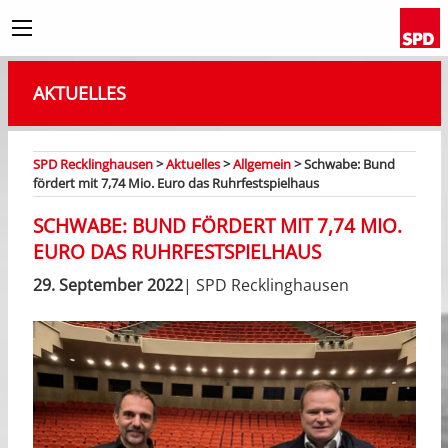
AKTUELLES
SPD Recklinghausen
>
Aktuelles
>
Allgemein
>
Schwabe: Bund
fördert mit 7,74 Mio. Euro das Ruhrfestspielhaus
SCHWABE: BUND FÖRDERT MIT 7,74 MIO.
EURO DAS RUHRFESTSPIELHAUS
29. September 2022
| SPD Recklinghausen