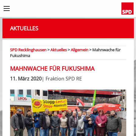
AKTUELLES
SPD Recklinghausen
>
Aktuelles
>
Allgemein
>
Mahnwache für
Fukushima
MAHNWACHE FÜR FUKUSHIMA
11. März 2020
| Fraktion SPD RE