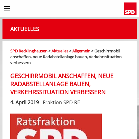
AKTUELLES
SPD Recklinghausen
>
Aktuelles
>
Allgemein
>
Geschirrmobil
anschaffen, neue Radabstellanlage bauen, Verkehrssituation
verbessern
GESCHIRRMOBIL ANSCHAFFEN, NEUE
RADABSTELLANLAGE BAUEN,
VERKEHRSSITUATION VERBESSERN
4. April 2019
| Fraktion SPD RE