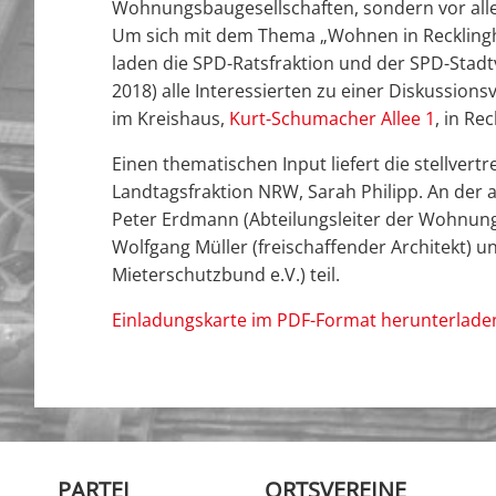
Wohnungsbaugesellschaften, sondern vor allem
Um sich mit dem Thema „Wohnen in Recklingh
laden die SPD-Ratsfraktion und der SPD-Stad
2018) alle Interessierten zu einer Diskussions
im Kreishaus,
Kurt-Schumacher Allee 1
, in Re
Einen thematischen Input liefert die stellver
Landtagsfraktion NRW, Sarah Philipp. An der
Peter Erdmann (Abteilungsleiter der Wohnungs
Wolfgang Müller (freischaffender Architekt) u
Mieterschutzbund e.V.) teil.
Einladungskarte im PDF-Format herunterlade
PARTEI
ORTSVEREINE