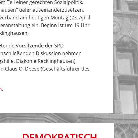
 Teil einer gerechten Sozialpolitik.
ausen“ tiefer auseinanderzusetzen,
tverband am heutigen Montag (23. April
veranstaltung ein. Beginn ist um 19 Uhr
cklinghausen.
tretende Vorsitzende der SPD
 anschließenden Diskussion nehmen
hilfe, Diakonie Recklinghausen),
nd Claus O. Deese (Geschäftsführer des
n.
DEMOKRATISCH.