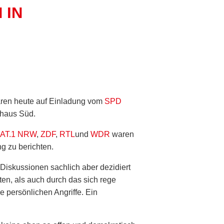
 IN
aren heute auf Einladung vom
SPD
rhaus Süd.
AT.1 NRW
,
ZDF
,
RTL
und
WDR
waren
ng zu berichten.
 Diskussionen sachlich aber dezidiert
en, als auch durch das sich rege
ne persönlichen Angriffe. Ein