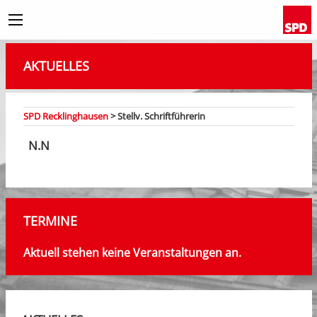
AKTUELLES
SPD Recklinghausen
>
Stellv. Schriftführerin
N.N
TERMINE
Aktuell stehen keine Veranstaltungen an.