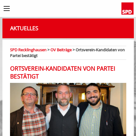
AKTUELLES
SPD Recklinghausen
>
OV Beiträge
>
Ortsverein-Kandidaten von
Partei bestätigt
ORTSVEREIN-KANDIDATEN VON PARTEI
BESTÄTIGT