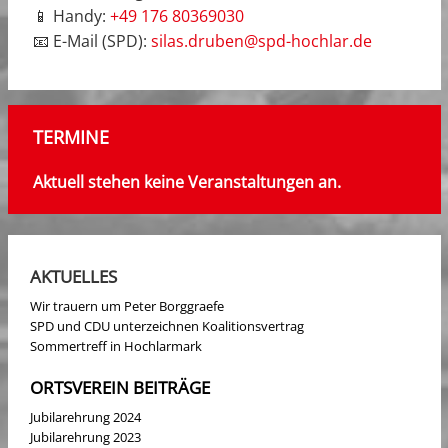
📱 Handy:
+49 176 80369030
📧 E-Mail (SPD):
silas.druben@spd-hochlar.de
TERMINE
Aktuell stehen keine Veranstaltungen an.
AKTUELLES
Wir trauern um Peter Borggraefe
SPD und CDU unterzeichnen Koalitionsvertrag
Sommertreff in Hochlarmark
ORTSVEREIN BEITRÄGE
Jubilarehrung 2024
Jubilarehrung 2023